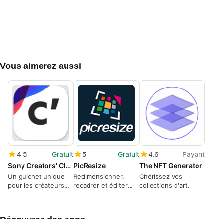
Vous aimerez aussi
4.5
Gratuit
5
Gratuit
4.6
Payant
Sony Creators' Cloud
PicResize
The NFT Generator
Un guichet unique
Redimensionner,
Chérissez vos
pour les créateurs
recadrer et éditer
collections d'art.
de contenu visuel
des photos
gratuitement.